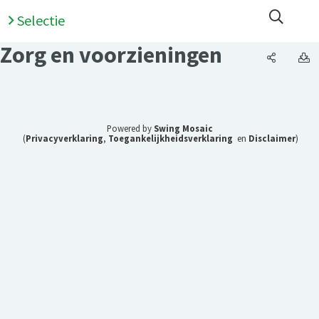
Open 
Selectie
Zorg en voorzieningen
Zorg en 
Z
Powered by
Swing Mosaic
(
Privacyverklaring
,
Toegankelijkheidsverklaring
en
Disclaimer
)