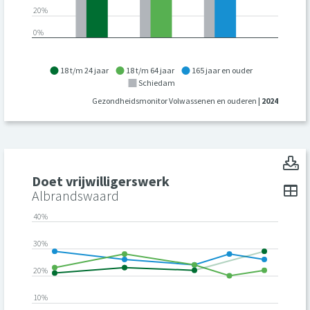
20%
0%
18 t/m 24 jaar
18 t/m 64 jaar
165 jaar en ouder
Schiedam
Gezondheidsmonitor Volwassenen en ouderen
| 2024
D
Doet vrijwilligerswerk
To
Albrandswaard
40%
30%
20%
10%