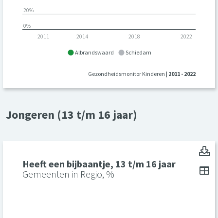
20%
0%
2011
2014
2018
2022
Albrandswaard
Schiedam
Gezondheidsmonitor Kinderen
| 2011 - 2022
Jongeren (13 t/m 16 jaar)
He
Heeft een bijbaantje, 13 t/m 16 jaar
To
Gemeenten in Regio, %