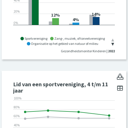
40%
20%
14%
12%
4%
0%
Sportvereniging
Zang-, muziek, of toneelvereniging
Organisatie op het gebied van natuur of milieu
Andere vereniging
|
Schiedam
Gezondheidsmonitor Kinderen
| 2022
Li
Lid van een sportvereniging, 4 t/m 11
To
jaar
100%
80%
60%
40%