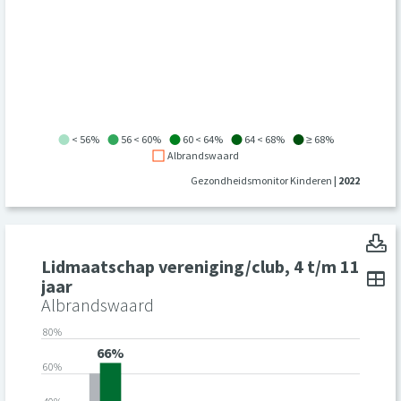
< 56%
56 < 60%
60 < 64%
64 < 68%
≥ 68%
Albrandswaard
Gezondheidsmonitor Kinderen
| 2022
L
Lidmaatschap vereniging/club, 4 t/m 11
To
jaar
Albrandswaard
80%
66%
60%