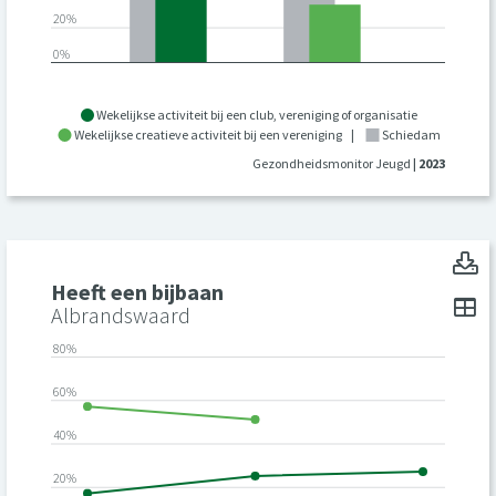
20%
0%
Wekelijkse activiteit bij een club, vereniging of organisatie
Wekelijkse creatieve activiteit bij een vereniging
|
Schiedam
Gezondheidsmonitor Jeugd
| 2023
H
Heeft een bijbaan
To
Albrandswaard
80%
60%
40%
20%