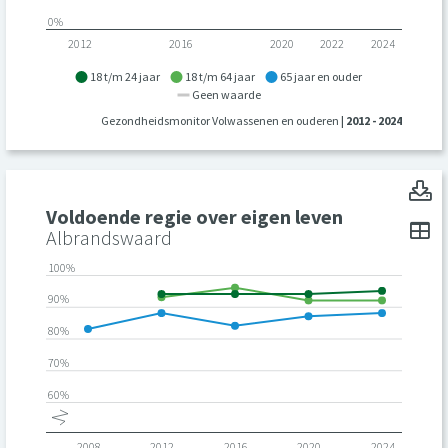
0%
2012
2016
2020
2022
2024
18 t/m 24 jaar
18 t/m 64 jaar
65 jaar en ouder
Geen waarde
Gezondheidsmonitor Volwassenen en ouderen
| 2012 - 2024
V
Voldoende regie over eigen leven
To
Albrandswaard
100%
90%
80%
70%
60%
2008
2012
2016
2020
2024