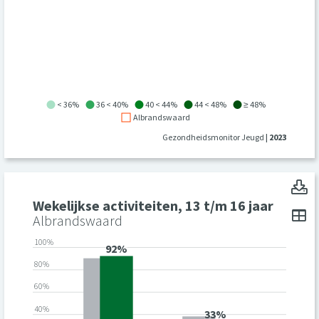
< 36%
36 < 40%
40 < 44%
44 < 48%
≥ 48%
Albrandswaard
Gezondheidsmonitor Jeugd
| 2023
We
Wekelijkse activiteiten, 13 t/m 16 jaar
To
Albrandswaard
100%
92%
80%
60%
40%
33%