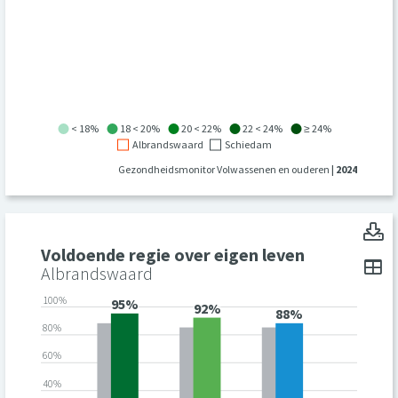
< 18%
18 < 20%
20 < 22%
22 < 24%
≥ 24%
Albrandswaard
Schiedam
Gezondheidsmonitor Volwassenen en ouderen
| 2024
V
Voldoende regie over eigen leven
To
Albrandswaard
100%
95%
92%
88%
80%
60%
40%