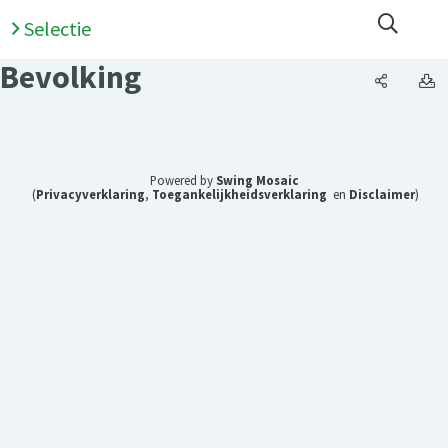
Open 
Selectie
Bevolking
Bevolkin
B
Powered by
Swing Mosaic
(
Privacyverklaring
,
Toegankelijkheidsverklaring
en
Disclaimer
)